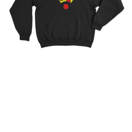
All I Need Is Pizza And Wifi