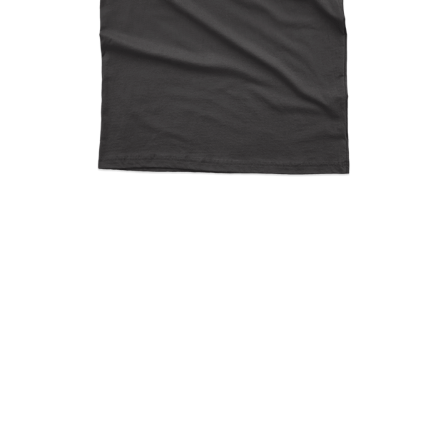
Κετελαπονγκιώτες
Κετελαπονγκιώτισσες