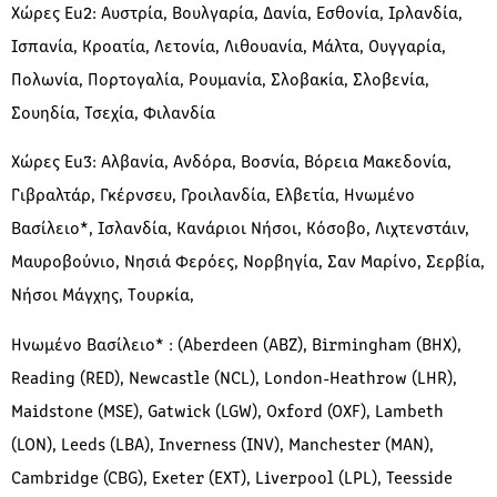
Χώρες Eu2: Αυστρία, Βουλγαρία, Δανία, Εσθονία, Ιρλανδία,
Ισπανία, Κροατία, Λετονία, Λιθουανία, Μάλτα, Ουγγαρία,
Πολωνία, Πορτογαλία, Ρουμανία, Σλοβακία, Σλοβενία,
Σουηδία, Τσεχία, Φιλανδία
Χώρες Eu3: Αλβανία, Ανδόρα, Βοσνία, Βόρεια Μακεδονία,
Γιβραλτάρ, Γκέρνσευ, Γροιλανδία, Ελβετία, Ηνωμένο
Βασίλειο*, Ισλανδία, Κανάριοι Νήσοι, Κόσοβο, Λιχτενστάιν,
Μαυροβούνιο, Νησιά Φερόες, Νορβηγία, Σαν Μαρίνο, Σερβία,
Νήσοι Μάγχης, Τουρκία,
Ηνωμένο Βασίλειο* : (Aberdeen (ABZ), Birmingham (BHX),
Reading (RED), Newcastle (NCL), London-Heathrow (LHR),
Maidstone (MSE), Gatwick (LGW), Oxford (OXF), Lambeth
(LON), Leeds (LBA), Inverness (INV), Manchester (MAN),
Cambridge (CBG), Exeter (EXT), Liverpool (LPL), Teesside