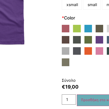
xsmall
small
m
*
Color
Σύνολο
€
19,00
Προσθήκη στο κ