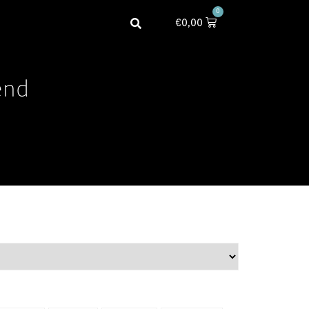
0
€
0,00
end