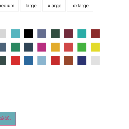
edium
large
xlarge
xxlarge
αλάθι