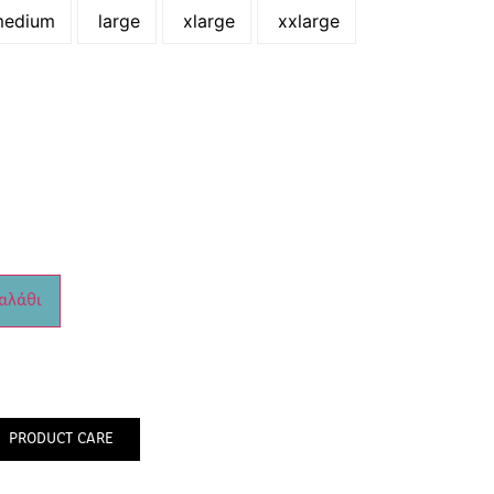
edium
large
xlarge
xxlarge
αλάθι
PRODUCT CARE