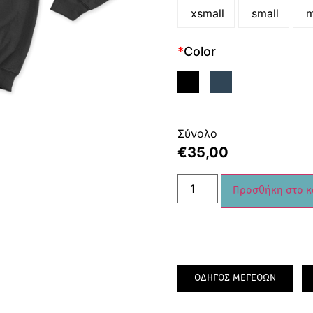
xsmall
small
m
*
Color
Σύνολο
€
35,00
Προσθήκη στο κ
ΟΔΗΓΟΣ ΜΕΓΕΘΩΝ