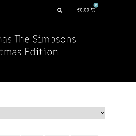
0
€
0,00
mas The Simpsons
tmas Edition