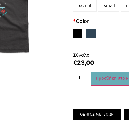
xsmall
small
m
*
Color
Σύνολο
€
23,00
Προσθήκη στο κ
ΟΔΗΓΟΣ ΜΕΓΕΘΩΝ