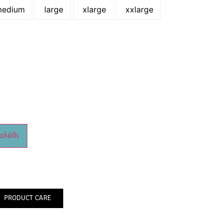
edium
large
xlarge
xxlarge
αλάθι
PRODUCT CARE