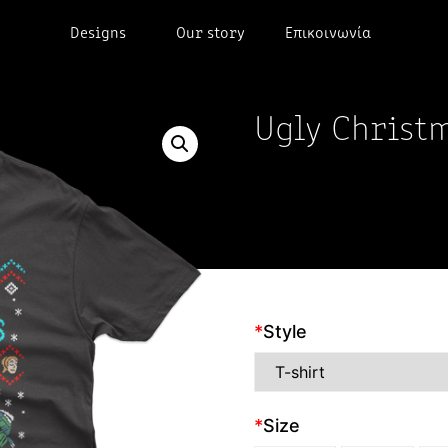
Designs
Our story
Επικοινωνία
Ugly Christ
*
Style
*
Size