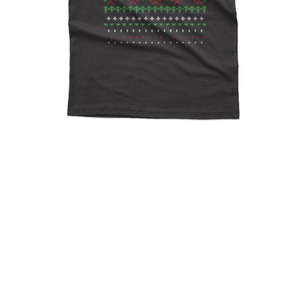
Ugly Christmas Reindeer
Design