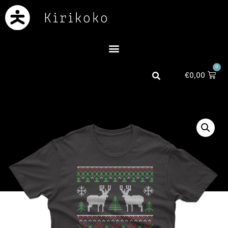
0
€
0,00