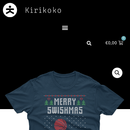
0
€
0,00