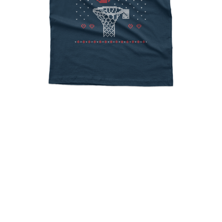
Ugly Christmas Merry
Swishmas