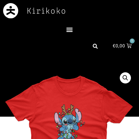
0
€
0,00