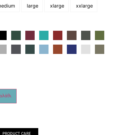
edium
large
xlarge
xxlarge
αλάθι
PRODUCT CARE