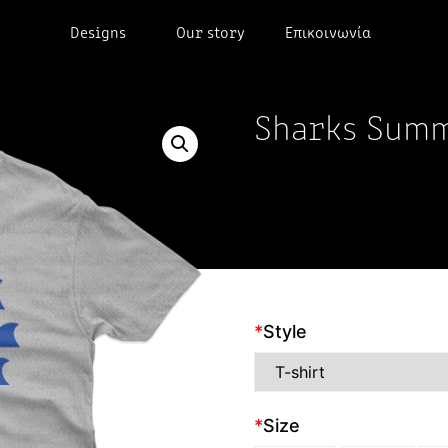
Designs
Our story
Επικοινωνία
Sharks Sum
*
Style
*
Size