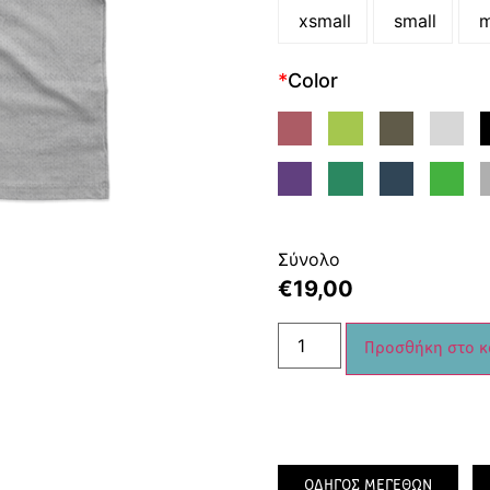
xsmall
small
m
*
Color
Σύνολο
€
19,00
Προσθήκη στο κ
ΟΔΗΓΟΣ ΜΕΓΕΘΩΝ