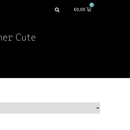
0
€
0,00
mer Cute