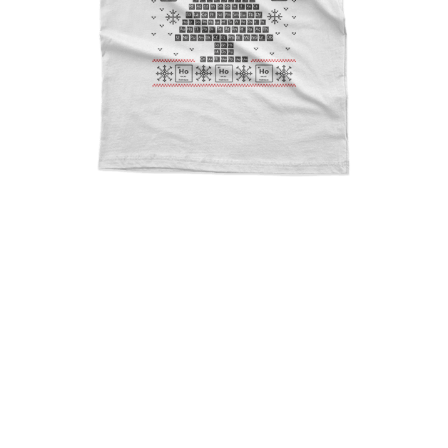
Oh Chemistree Funny Ugly
Christmas, Science Teacher