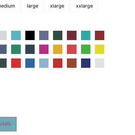
edium
large
xlarge
xxlarge
αλάθι