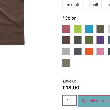
xsmall
small
m
*
Color
Σύνολο
€
18,00
Προσθήκη στο κ