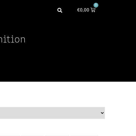
0
€
0,00
nition