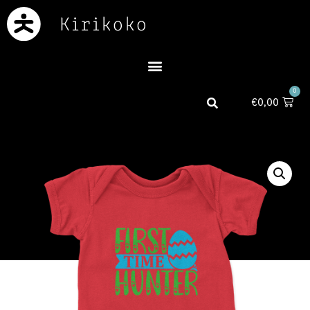
0
€
0,00