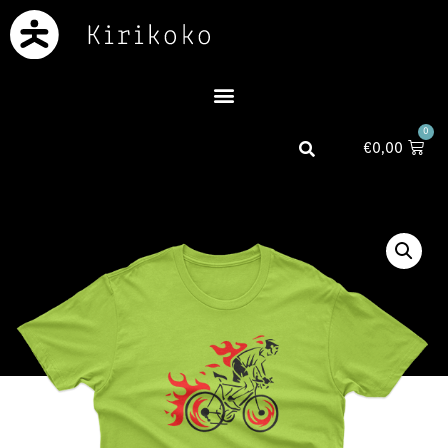
0
€
0,00