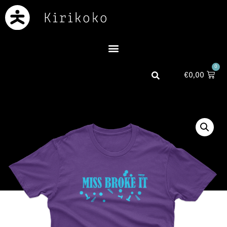
0
€
0,00