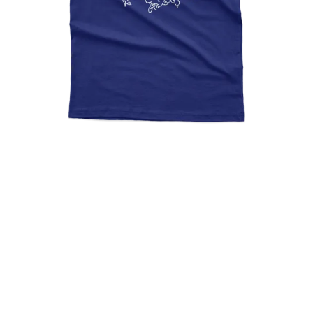
LOTR Ft Led Zeppelin,
Gandalf Rocks