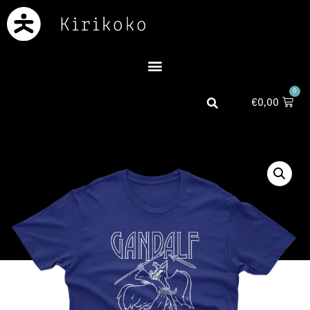
0
€
0,00