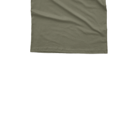
Live Your Paramyth In
Greece