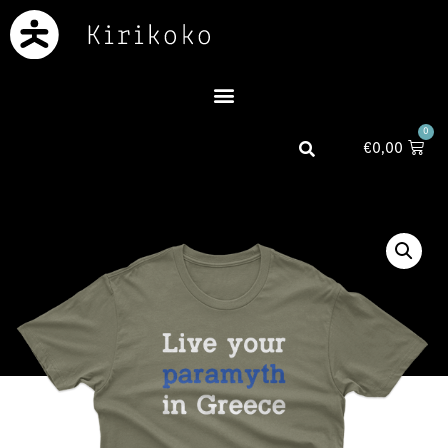
0
€
0,00