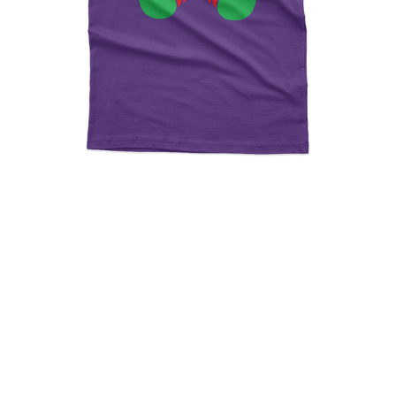
Let Me Take A Elfie