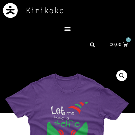
0
€
0,00