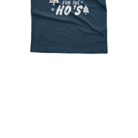
I Do It For The Ho’s