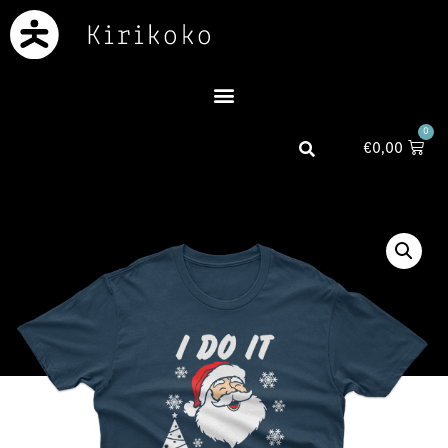
0
€
0,00