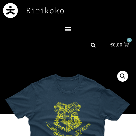
0
€
0,00