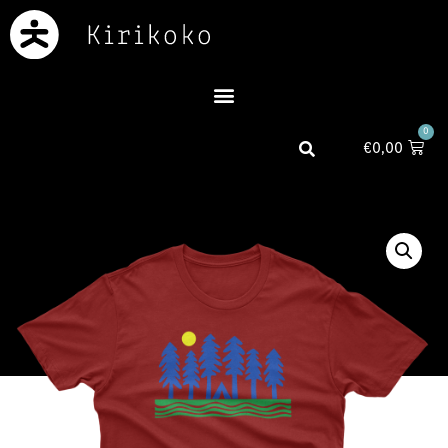
0
€
0,00