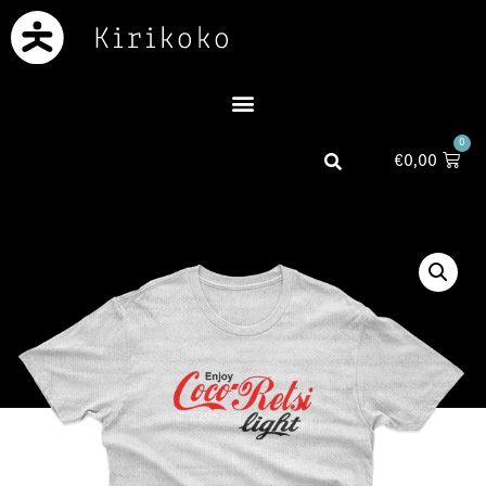
0
€
0,00