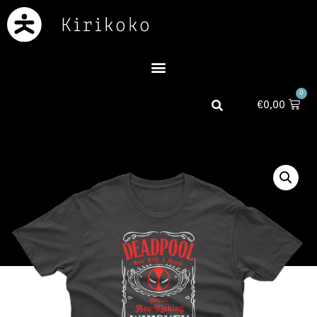
0
€
0,00